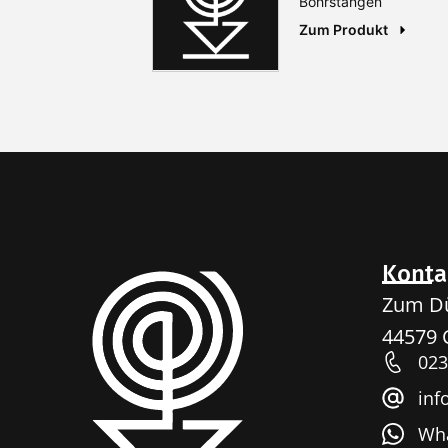
Bohrstangen
Zum Produkt
Konta
Zum Dü
44579 
023
inf
Wha