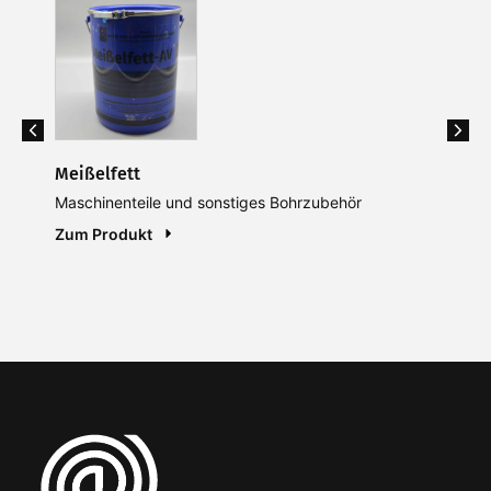
lfett
Übergangs
inenteile und sonstiges Bohrzubehör
Maschinente
Produkt
Zum Produ